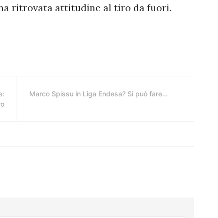
na ritrovata attitudine al tiro da fuori.
e:
Marco Spissu in Liga Endesa? Si può fare...
ro