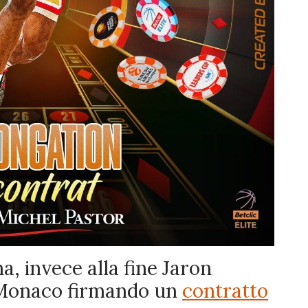
na, invece alla fine Jaron
Monaco firmando un
contratto