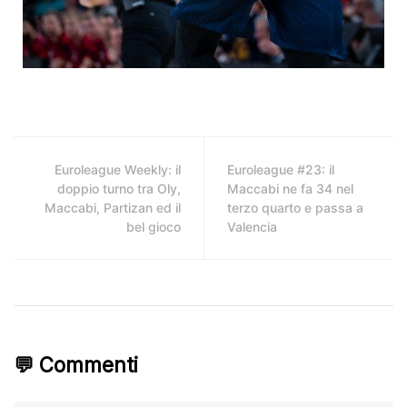
Euroleague Weekly: il
Euroleague #23: il
doppio turno tra Oly,
Maccabi ne fa 34 nel
Maccabi, Partizan ed il
terzo quarto e passa a
bel gioco
Valencia
💬 Commenti