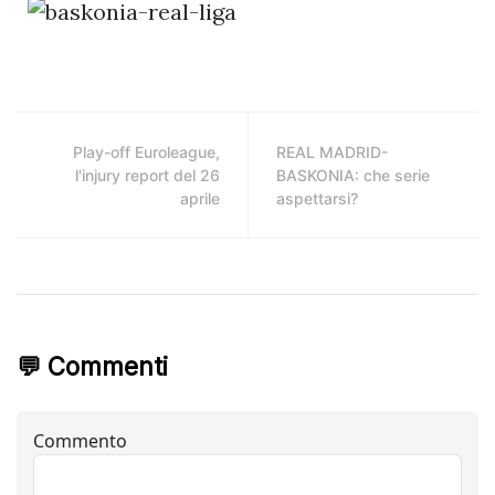
Play-off Euroleague,
REAL MADRID-
l'injury report del 26
BASKONIA: che serie
aprile
aspettarsi?
💬 Commenti