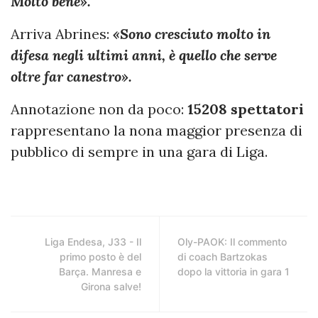
Molto bene».
Arriva Abrines:
«Sono cresciuto molto in
difesa negli ultimi anni, è quello che serve
oltre far canestro».
Annotazione non da poco:
15208 spettatori
rappresentano la nona maggior presenza di
pubblico di sempre in una gara di Liga.
Liga Endesa, J33 - Il
Oly-PAOK: Il commento
primo posto è del
di coach Bartzokas
Barça. Manresa e
dopo la vittoria in gara 1
Girona salve!