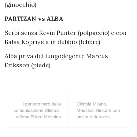
(ginocchio).
PARTIZAN vs ALBA
Serbi senza Kevin Punter (polpaccio) e con
Balsa Koprivica in dubbio (febbre).
Alba priva del lungodegente Marcus
Eriksson (piede).
Il periodo nero della
Olimpia Milano,
comunicazione Olimpia,
Messina: Giocare con
a firma Ettore Messina
umiltà e durezza