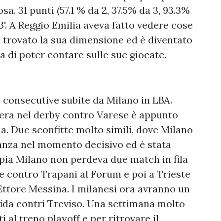
. 31 punti (57.1 % da 2, 37.5% da 3, 93.3%
33'. A Reggio Emilia aveva fatto vedere cose
a trovato la sua dimensione ed è diventato
a di poter contare sulle sue giocate.
 consecutive subite da Milano in LBA.
ì sera nel derby contro Varese è appunto
a. Due sconfitte molto simili, dove Milano
tanza nel momento decisivo ed è stata
pia Milano non perdeva due match in fila
 contro Trapani al Forum e poi a Trieste
Ettore Messina. I milanesi ora avranno un
fida contri Treviso. Una settimana molto
al treno playoff e per ritrovare il