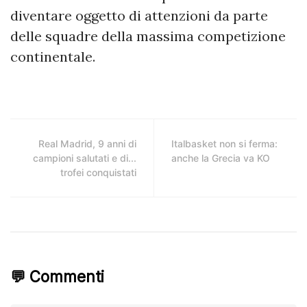
diventare oggetto di attenzioni da parte
delle squadre della massima competizione
continentale.
Real Madrid, 9 anni di
Italbasket non si ferma:
campioni salutati e di...
anche la Grecia va KO
trofei conquistati
💬 Commenti