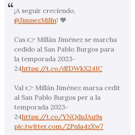
¡A seguir creciendo,
@JimnezMilln
! 🧡
Cas 👉 Millán Jiménez se marcha
cedido al San Pablo Burgos para
la temporada 2023-
24
https://t.co/dfDWkX24IC
Val 👉 Millán Jiménez marxa cedit
al San Pablo Burgos per a la
temporada 2023-
24
https://t.co/YNQdpJAu9s
pic.twitter.com/2Pnla4zXw7