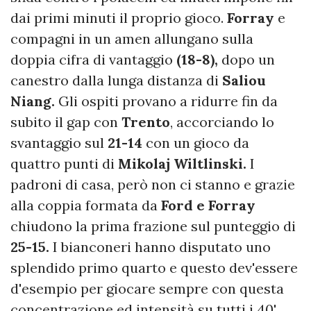
dai primi minuti il proprio gioco.
Forray
e
compagni in un amen allungano sulla
doppia cifra di vantaggio
(18-8),
dopo un
canestro dalla lunga distanza di
Saliou
Niang.
Gli ospiti provano a ridurre fin da
subito il gap con
Trento
, accorciando lo
svantaggio sul
21-14
con un gioco da
quattro punti di
Mikolaj Wiltlinski.
I
padroni di casa, però non ci stanno e grazie
alla coppia formata da
Ford e Forray
chiudono la prima frazione sul punteggio di
25-15.
I bianconeri hanno disputato uno
splendido primo quarto e questo dev'essere
d'esempio per giocare sempre con questa
concentrazione ed intensità su tutti i 40'.