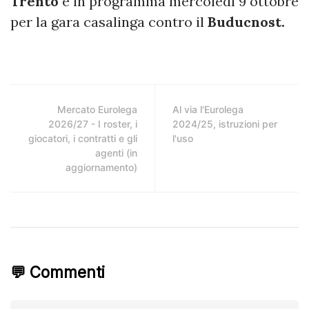
Trento
è in programma mercoledì 9 ottobre
per la gara casalinga contro il
Buducnost.
Mercato Eurolega
Al via l'Eurolega
2026/27 - I roster, i
2024/25, istruzioni per
giocatori, i contratti e gli
l'uso
agenti (in
aggiornamento)
💬 Commenti