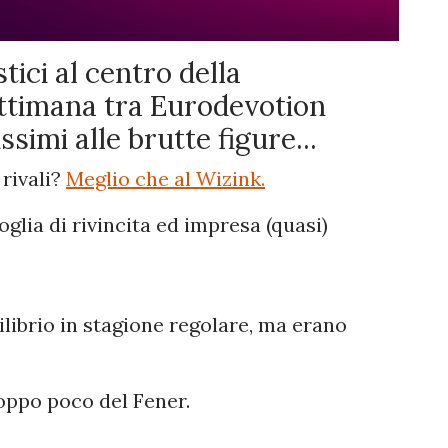
tici al centro della
ettimana tra Eurodevotion
imi alle brutte figure...
 rivali?
Meglio che al Wizink.
voglia di rivincita ed impresa (quasi)
librio in stagione regolare, ma erano
roppo poco del Fener.