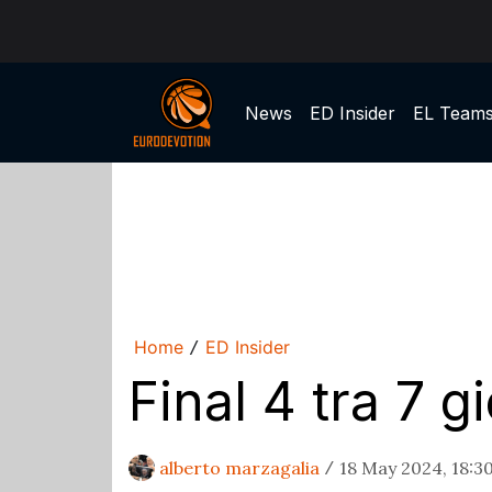
News
ED Insider
EL Team
Home
ED Insider
/
Final 4 tra 7 g
alberto marzagalia
18 May 2024, 18:3
/