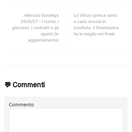
Mercato Eurolega
La Virtus spreca tanto
2026/27 - I roster, i
e cade ancora in
giocatori, i contratti e gli
trasferta. Il Fenerbahce
agenti (in
ha la meglio nel finale
aggiornamento)
💬 Commenti