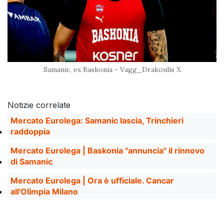
Samanic, ex Baskonia - Vagg_Drakoulis X
Notizie correlate
Mercato Eurolega: Samanic lascia, Trinchieri
raddoppia
Mercato Eurolega | Baskonia "annuncia" il rinnovo
di Samanic
Mercato Eurolega | Ora è ufficiale. Cancar
all'Olimpia Milano