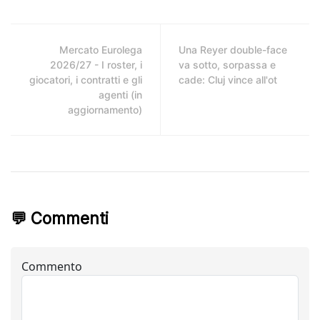
Mercato Eurolega
Una Reyer double-face
2026/27 - I roster, i
va sotto, sorpassa e
giocatori, i contratti e gli
cade: Cluj vince all'ot
agenti (in
aggiornamento)
💬 Commenti