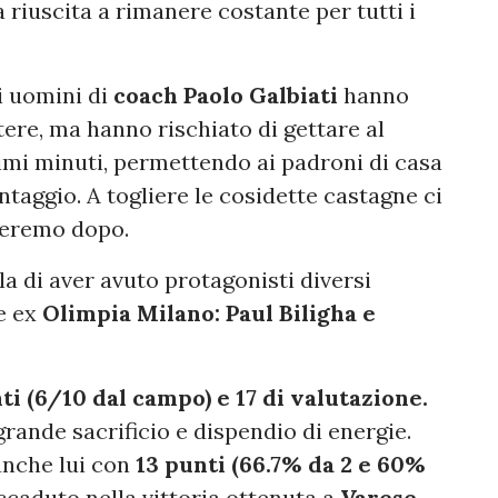
riuscita a rimanere costante per tutti i
li uomini di
coach Paolo Galbiati
hanno
ere, ma hanno rischiato di gettare al
ltimi minuti, permettendo ai padroni di casa
ntaggio. A togliere le cosidette castagne ci
eremo dopo.
la di aver avuto protagonisti diversi
ue ex
Olimpia Milano: Paul Biligha e
ti (6/10 dal campo) e 17 di valutazione.
rande sacrificio e dispendio di energie.
nche lui con
13 punti (66.7% da 2 e 60%
caduto nella vittoria ottenuta a
Varese