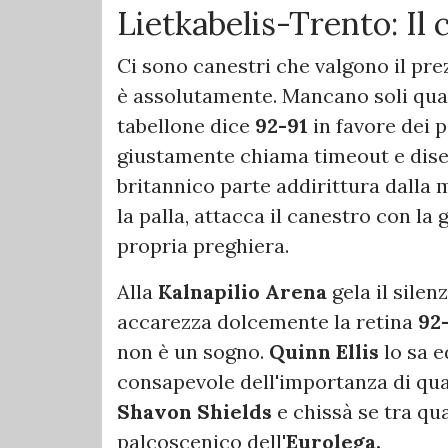
Lietkabelis-Trento: Il 
Ci sono canestri che valgono il prez
è assolutamente. Mancano soli qua
tabellone dice
92-91
in favore dei 
giustamente chiama timeout e diseg
britannico parte addirittura dalla
la palla, attacca il canestro con la 
propria preghiera.
Alla
Kalnapilio Arena
gela il silen
accarezza dolcemente la retina
92-
non è un sogno.
Quinn Ellis
lo sa e
consapevole dell'importanza di qua
Shavon Shields
e chissà se tra qu
palcoscenico dell'
Eurolega.