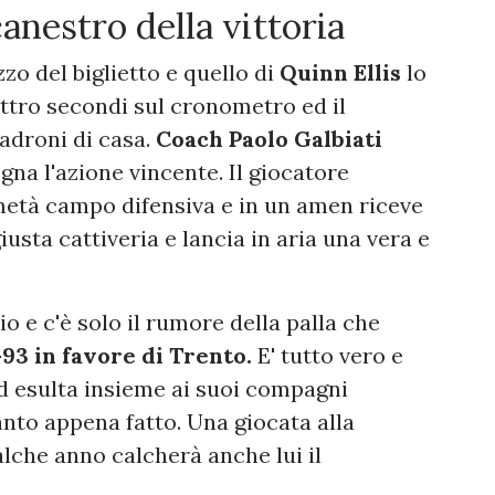
canestro della vittoria
zo del biglietto e quello di
Quinn Ellis
lo
ttro secondi sul cronometro ed il
padroni di casa.
Coach Paolo Galbiati
na l'azione vincente. Il giocatore
 metà campo difensiva e in un amen riceve
giusta cattiveria e lancia in aria una vera e
zio e c'è solo il rumore della palla che
93 in favore di Trento.
E' tutto vero e
d esulta insieme ai suoi compagni
nto appena fatto. Una giocata alla
alche anno calcherà anche lui il