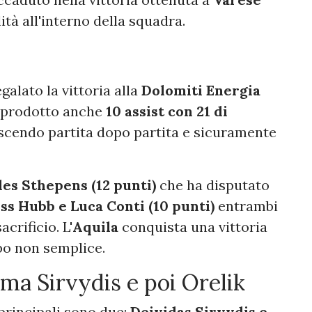
tà all'interno della squadra.
galato la vittoria alla
Dolomiti Energia
 prodotto anche
10 assist con 21 di
escendo partita dopo partita e sicuramente
es Sthepens (12 punti)
che ha disputato
ss Hubb e Luca Conti (10 punti)
entrambi
crificio. L'
Aquila
conquista una vittoria
po non semplice.
ima Sirvydis e poi Orelik
principali sono due:
Deividas Sirvydis e