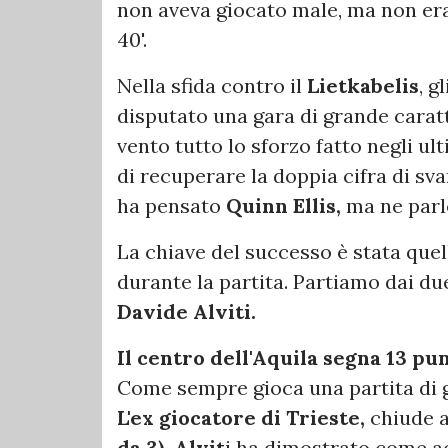
non aveva giocato male, ma non era 
40'.
Nella sfida contro il
Lietkabelis
, g
disputato una gara di grande caratt
vento tutto lo sforzo fatto negli u
di recuperare la doppia cifra di sva
ha pensato
Quinn Ellis,
ma ne parl
La chiave del successo è stata quel
durante la partita. Partiamo dai d
Davide Alviti.
Il centro dell'Aquila segna 13 pun
Come sempre gioca una partita di g
L'ex giocatore di Trieste,
chiude a
da 3).
Alvit
i ha dimostrato come ac