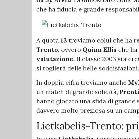
che ha fiducia e grande responsabili
A quota
13
troviamo colui che ha re
Trento,
ovvero
Quinn Ellis
che ha
valutazione.
Il classe 2003 sta cr
si toglierà delle belle soddisfazioni.
In doppia cifra troviamo anche
Myl
un match di grande solidità,
Prenti
hanno giocato una sfida di grande sa
davvero molto preziosa su un cam
Lietkabelis-Trento: pr
In casa
Lietkabelis,
i protagonisti 