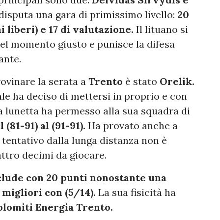
disputa una gara di primissimo livello:
20
ai liberi) e 17 di valutazione.
Il lituano si
nel momento giusto e punisce la difesa
ante.
rovinare la serata a
Trento
è stato
Orelik.
ale ha deciso di mettersi in proprio e con
 lunetta ha permesso alla sua squadra di
(81-91) al (91-91).
Ha provato anche a
uo tentativo dalla lunga distanza non è
ttro decimi da giocare.
nclude con 20 punti nonostante una
migliori con (5/14).
La sua fisicità ha
lomiti Energia Trento.