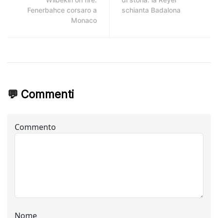
Fenerbahce corsaro a
schianta Badalona
Monaco
💬 Commenti