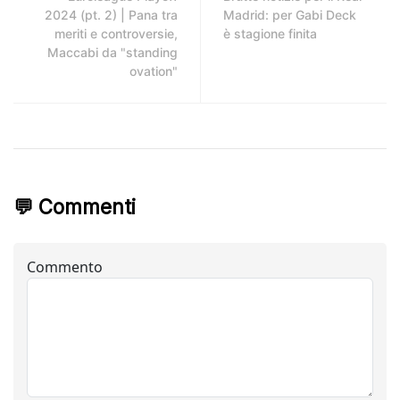
2024 (pt. 2) | Pana tra
Madrid: per Gabi Deck
meriti e controversie,
è stagione finita
Maccabi da "standing
ovation"
💬 Commenti