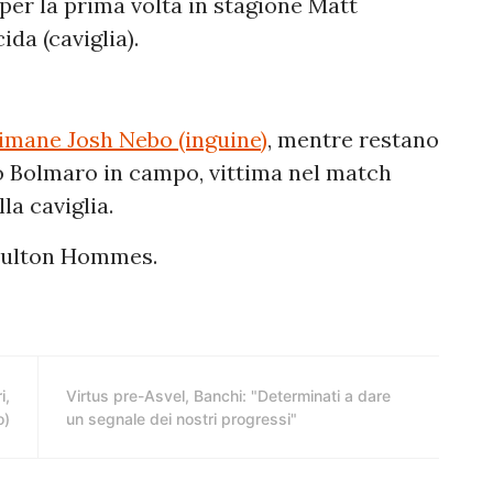
per la prima volta in stagione Matt
da (caviglia).
timane Josh Nebo (inguine)
, mentre restano
ro Bolmaro in campo, vittima nel match
la caviglia.
Daulton Hommes.
i,
Virtus pre-Asvel, Banchi: "Determinati a dare
o)
un segnale dei nostri progressi"