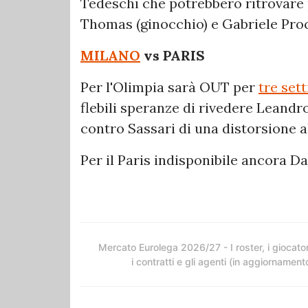
Tedeschi che potrebbero ritrovare 
Thomas (ginocchio) e Gabriele Proci
MILANO
vs PARIS
Per l'Olimpia sarà OUT per
tre set
flebili speranze di rivedere Leand
contro Sassari di una distorsione al
Per il Paris indisponibile ancora 
Mercato Eurolega 2026/27 - I roster, i giocator
i contratti e gli agenti (in aggiornament