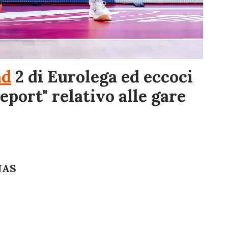
nd
2 di Eurolega ed eccoci
report" relativo alle gare
NAS