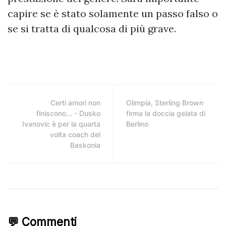
capire se è stato solamente un passo falso o
se si tratta di qualcosa di più grave.
Certi amori non
Olimpia, Sterling Brown
finiscono... - Dusko
firma la doccia gelata di
Ivanovic è per la quarta
Berlino
volta coach del
Baskonia
💬 Commenti