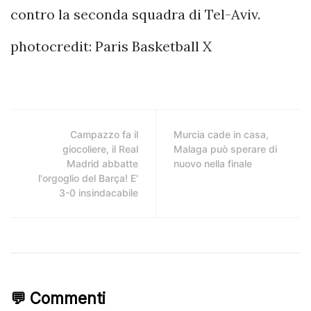
contro la seconda squadra di Tel-Aviv.
photocredit: Paris Basketball X
Campazzo fa il
Murcia cade in casa,
giocoliere, il Real
Malaga può sperare di
Madrid abbatte
nuovo nella finale
l'orgoglio del Barça! E'
3-0 insindacabile
💬 Commenti