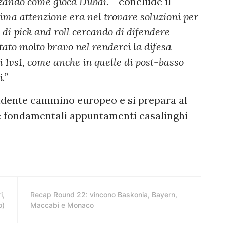
zzando come gioca Dubai.
- conclude il
ima attenzione era nel trovare soluzioni per
 di pick and roll cercando di difendere
stato molto bravo nel renderci la difesa
di 1vs1, come anche in quelle di post-basso
.”
ndente cammino europeo e si prepara al
ue fondamentali appuntamenti casalinghi
i,
Recap Round 22: vincono Baskonia, Bayern,
o)
Maccabi e Monaco