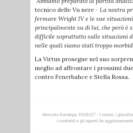
"Abbiamo preparato la partita anali
tecnico delle Vu nere -
La nostra pr
fermare Wright IV e le sue situazioni
principalmente su di lui, che però è 
difficile soprattutto sulle situazioni 
nelle quali siamo stati troppo morbidi
La Virtus prosegue nel suo sorpre
meglio ad affrontare i prossimi d
contro Fenerbahce e Stella Rossa.
Mercato Eurolega 2026/27 - I roster, i giocator
i contratti e gli agenti (in aggiornament