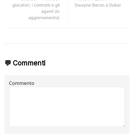
giocatori, i contratti e gli
Dwayne Bacon a Dubai
agenti (in
aggiornamento)
💬 Commenti