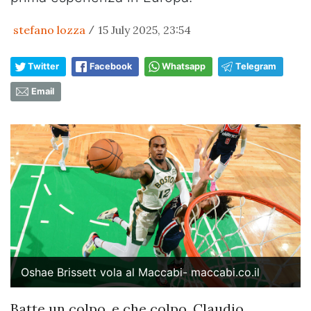
stefano lozza
15 July 2025, 23:54
/
Twitter
Facebook
Whatsapp
Telegram
Email
Oshae Brissett vola al Maccabi- maccabi.co.il
Batte un colpo, e che colpo, Claudio