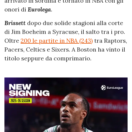
arrivato in sordina e tornato in NBA con gli
onori di
Eurolega
.
Brissett
dopo due solide stagioni alla corte
di Jim Boeheim a Syracuse, il salto tra i pro.
Oltre
200 le partite in NBA (243)
tra Raptors,
Pacers, Celtics e Sixers. A Boston ha vinto il
titolo seppure da comprimario.