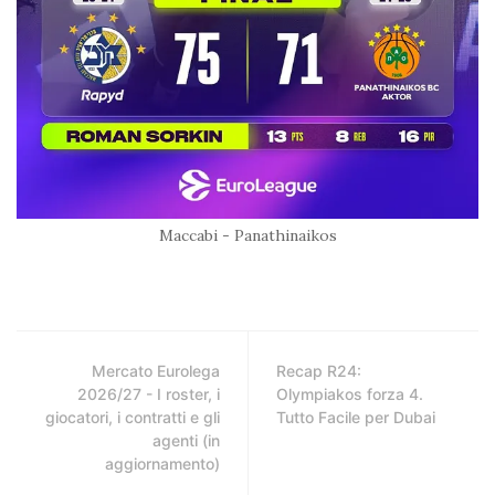
Maccabi - Panathinaikos
Mercato Eurolega
Recap R24:
2026/27 - I roster, i
Olympiakos forza 4.
giocatori, i contratti e gli
Tutto Facile per Dubai
agenti (in
aggiornamento)