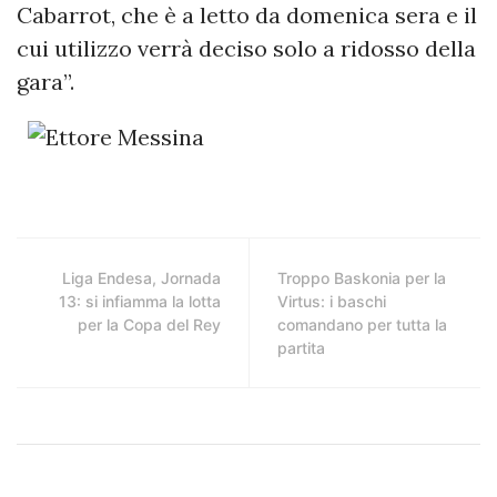
Cabarrot, che è a letto da domenica sera e il
cui utilizzo verrà deciso solo a ridosso della
gara”.
Liga Endesa, Jornada
Troppo Baskonia per la
13: si infiamma la lotta
Virtus: i baschi
per la Copa del Rey
comandano per tutta la
partita