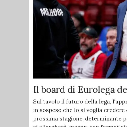
Il board di Eurolega del
Sul tavolo il futuro della lega, l'a
in sospeso che lo si voglia credere 
prossima stagione, determinante pe
si allargherà, magari con format div