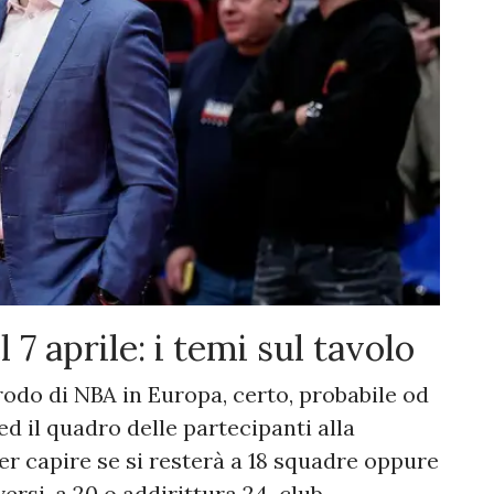
 7 aprile: i temi sul tavolo
pprodo di NBA in Europa, certo, probabile od
ed il quadro delle partecipanti alla
r capire se si resterà a 18 squadre oppure
ersi, a 20 o addirittura 24 club.