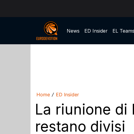
News
ED Insider
EL Team
Home
ED Insider
/
La riunione di 
restano divisi