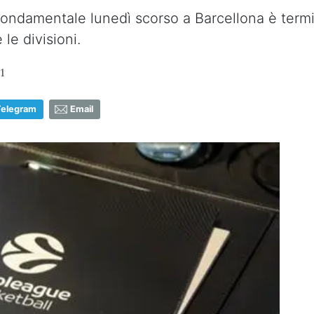
 fondamentale lunedì scorso a Barcellona è term
le divisioni.
1
Telegram
Email