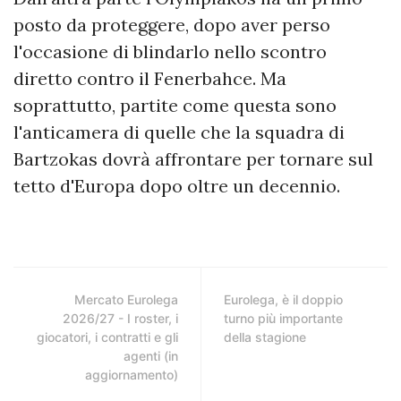
posto da proteggere, dopo aver perso
l'occasione di blindarlo nello scontro
diretto contro il Fenerbahce. Ma
soprattutto, partite come questa sono
l'anticamera di quelle che la squadra di
Bartzokas dovrà affrontare per tornare sul
tetto d'Europa dopo oltre un decennio.
Mercato Eurolega
Eurolega, è il doppio
2026/27 - I roster, i
turno più importante
giocatori, i contratti e gli
della stagione
agenti (in
aggiornamento)