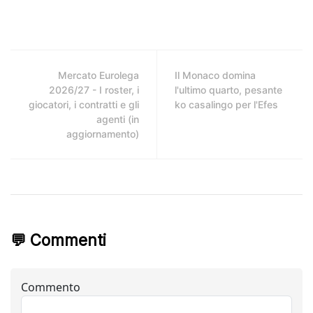
Mercato Eurolega
Il Monaco domina
2026/27 - I roster, i
l'ultimo quarto, pesante
giocatori, i contratti e gli
ko casalingo per l'Efes
agenti (in
aggiornamento)
💬 Commenti