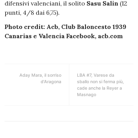
difensivi valenciani, il solito
Sasu Salin
(12
punti, 4/8 dai 6,75).
Photo credit: Acb, Club Baloncesto 1939
Canarias
e Valencia Facebook, acb.com
Aday Mara, il sorriso
LBA #7, Varese da
d'Aragona
sballo non si ferma più,
cade anche la Reyer a
Masnago