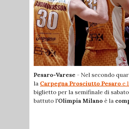
Pesaro-Varese
- Nel secondo quart
la
Carpegna Prosciutto Pesaro
e l
biglietto per la semifinale di sabat
battuto l'
Olimpia Milano
è la
comp