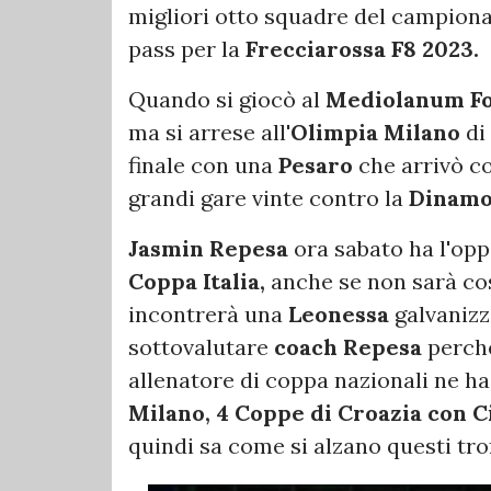
migliori otto squadre del campion
pass per la
Frecciarossa F8 2023.
Quando si giocò al
Mediolanum Fo
ma si arrese all'
Olimpia Milano
di
finale con una
Pesaro
che arrivò co
grandi gare vinte contro la
Dinamo 
Jasmin Repesa
ora sabato ha l'oppo
Coppa Italia,
anche se non sarà cos
incontrerà una
Leonessa
galvanizz
sottovalutare
coach Repesa
perchè
allenatore di coppa nazionali ne h
Milano, 4 Coppe di Croazia con C
quindi sa come si alzano questi tro