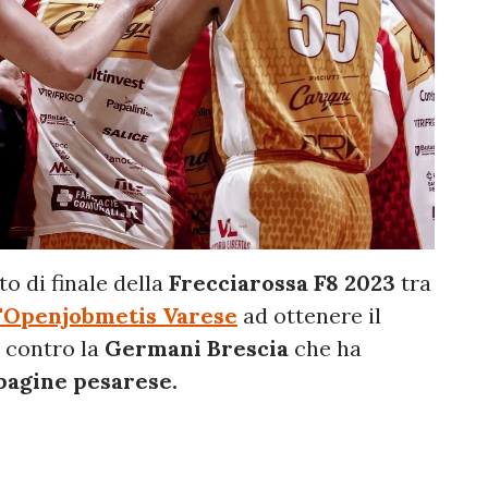
o di finale della
Frecciarossa F8 2023
tra
'
Openjobmetis Varese
ad ottenere il
o contro la
Germani Brescia
che ha
agine pesarese.