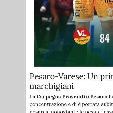
Pesaro-Varese: Un pri
marchigiani
La
Carpegna Prosciutto Pesaro
ha
concentrazione e di è portata subito
pesaresi nonostante le pesanti ass