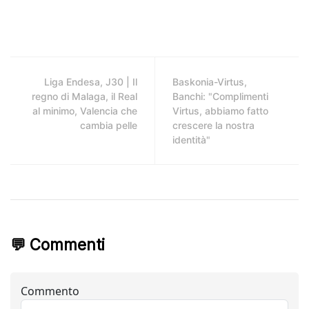
Liga Endesa, J30 | Il
Baskonia-Virtus,
regno di Malaga, il Real
Banchi: "Complimenti
al minimo, Valencia che
Virtus, abbiamo fatto
cambia pelle
crescere la nostra
identità"
💬 Commenti