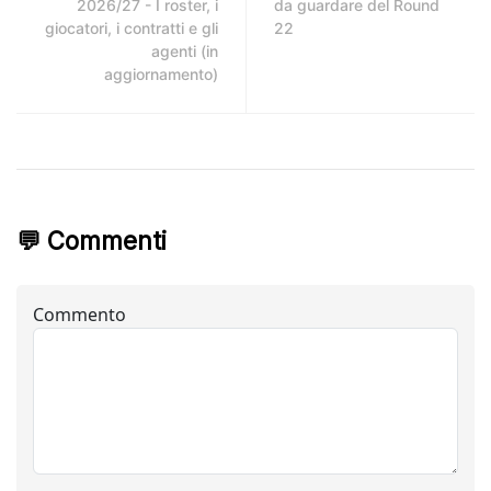
2026/27 - I roster, i
da guardare del Round
giocatori, i contratti e gli
22
agenti (in
aggiornamento)
💬 Commenti