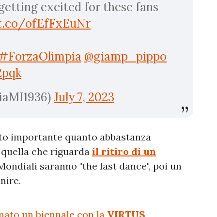
 getting excited for these fans
/t.co/ofEfFxEuNr
#ForzaOlimpia
@giamp_pippo
2pqk
iaMI1936)
July 7, 2023
nto importante quanto abbastanza
è quella che riguarda
il ritiro di un
 Mondiali saranno "the last dance", poi un
nire.
mato un biennale con la
VIRTUS
,