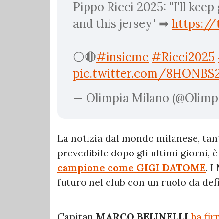
Pippo Ricci 2025: "I'll keep
and this jersey" ➡
https:/
⚪🔴
#insieme
#Ricci2025
pic.twitter.com/8HONBS
— Olimpia Milano (@Olimp
La notizia dal mondo milanese, ta
prevedibile dopo gli ultimi giorni, 
campione come GIGI DATOME
. I
futuro nel club con un ruolo da defi
Capitan
MARCO BELINELLI
ha fir