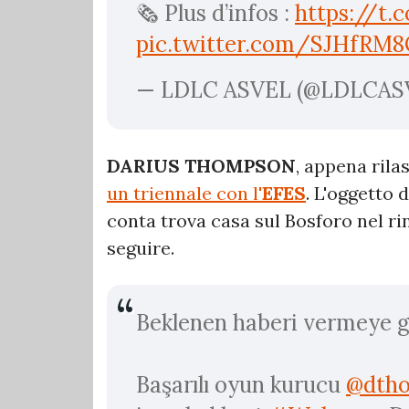
🗞️ Plus d’infos :
https://t.
pic.twitter.com/SJHfRM8
— LDLC ASVEL (@LDLCAS
DARIUS THOMPSON
, appena rila
un triennale con l'
EFES
. L'oggetto 
conta trova casa sul Bosforo nel r
seguire.
Beklenen haberi vermeye g
Başarılı oyun kurucu
@dth