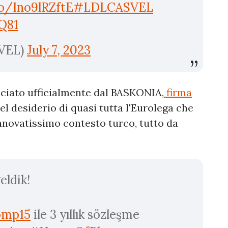
co/Ino9lRZftE
#LDLCASVEL
Q81
VEL)
July 7, 2023
sciato ufficialmente dal BASKONIA,
firma
del desiderio di quasi tutta l'Eurolega che
innovatissimo contesto turco, tutto da
eldik!
omp15
ile 3 yıllık sözleşme