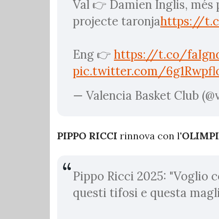
Val 👉 Damien Inglis, més p
projecte taronja
https://t
Eng 👉
https://t.co/faIg
pic.twitter.com/6g1Rwpf
— Valencia Basket Club (@
PIPPO RICCI
rinnova con l'
OLIMP
Pippo Ricci 2025: "Voglio 
questi tifosi e questa mag