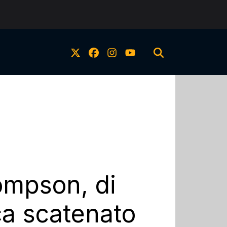
ompson, di
rça scatenato