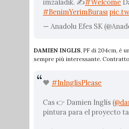
imzaladık. ✍️
#Welcome
D
#BenimYerimBurası
pic.t
— Anadolu Efes SK (@Anad
DAMIEN INGLIS
, PF di 204cm, è u
sempre più interessante. Contratto
🧡
#InInglisPlease
Cas 👉 Damien Inglis (
@dam
pintura para el proyecto t