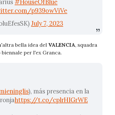
arius
#HouseOfBlue
witter.com/p939owViVe
oluEfesSK)
July 7, 2023
n'altra bella idea del
VALENCIA
, squadra
 biennale per l'ex Granca.
ieninglis
), más presencia en la
aronja
https://t.co/cplrHIGrWE