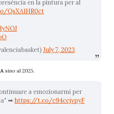
resència en la pintura per al
.co/QsXA1HR0ct
ndyNOJ
loO
valenciabasket)
July 7, 2023
IA
sino al 2025.
continuare a emozionarmi per
lia" ➡
https://t.co/c94ccjvpyF