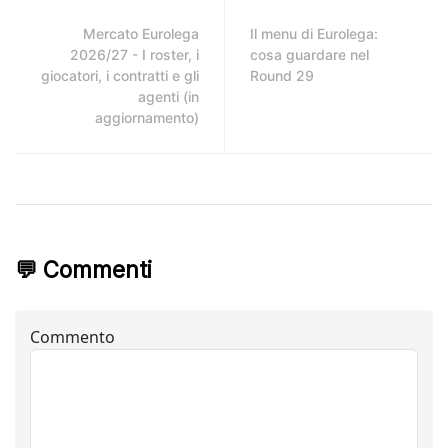
Mercato Eurolega
Il menu di Eurolega:
2026/27 - I roster, i
cosa guardare nel
giocatori, i contratti e gli
Round 29
agenti (in
aggiornamento)
💬 Commenti