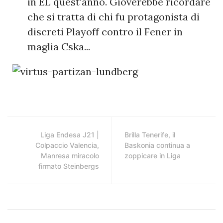
in EL quest'anno. Gioverebbe ricordare
che si tratta di chi fu protagonista di
discreti Playoff contro il Fener in
maglia Cska...
Liga Endesa J21 |
Brilla Tenerife, il
Colpaccio Valencia,
Baskonia continua a
Manresa miracolo
zoppicare in Liga
firmato Steinbergs