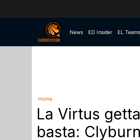
News
ED Insider
EL Team
Home
La Virtus getta
basta: Clyburn