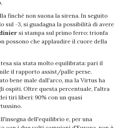
.
la finché non suona la sirena. In seguito
 sul -3, si guadagna la possibilità di avere
dinier
si stampa sul primo ferro: trionfa
 non possono che applaudire il cuore della
esa sia stata molto equilibrata: pari il
ile il rapporto assist/palle perse.
to bene male dall'arco, ma la Virtus ha
i ospiti. Oltre questa percentuale, l'altra
dei tiri liberi: 90% con un quasi
tussino.
ll'insegna dell'equilibrio e, per una
o con i due volti campioni d'Europa, non è