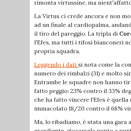
rimonta virtussine, ma nient'affatto
La Virtus ci crede ancora e non mol
ad un finale al cardiopalma, andando
il tiro del pareggio. La tripla di
Cor
l'Efes, ma tutti i tifosi bianconeri
propria squadra.
Leggendo i dati
si nota come la cont
numero dei rimbalzi (31) e molto sim
Entrambe le squadre non hanno tira
fatto peggio: 23% contro il 33% degl
che ha fatto vincere l'Efes è quella 
immacolato 18/20 contro il 68% vir
Ma, lo ribadiamo, è stata una gara a
esordiente, giocarsela punto a punt