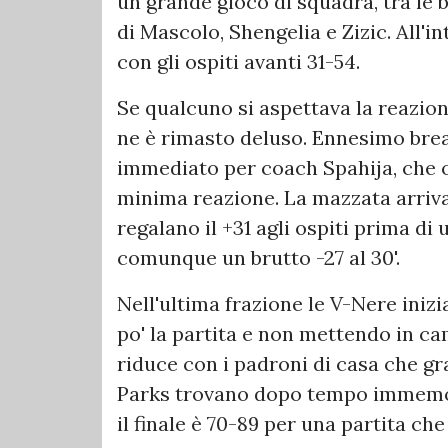
un grande gioco di squadra, tra le
di Mascolo, Shengelia e Zizic. All'i
con gli ospiti avanti 31-54.
Se qualcuno si aspettava la reazion
ne è rimasto deluso. Ennesimo break
immediato per coach Spahija, che o
minima reazione. La mazzata arriva 
regalano il +31 agli ospiti prima d
comunque un brutto -27 al 30'.
Nell'ultima frazione le V-Nere inizi
po' la partita e non mettendo in cam
riduce con i padroni di casa che gr
Parks trovano dopo tempo immemore
il finale è 70-89 per una partita ch