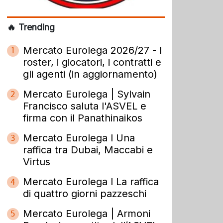
🔥 Trending
Mercato Eurolega 2026/27 - I
1
roster, i giocatori, i contratti e
gli agenti (in aggiornamento)
Mercato Eurolega | Sylvain
2
Francisco saluta l'ASVEL e
firma con il Panathinaikos
Mercato Eurolega l Una
3
raffica tra Dubai, Maccabi e
Virtus
Mercato Eurolega l La raffica
4
di quattro giorni pazzeschi
Mercato Eurolega | Armoni
5