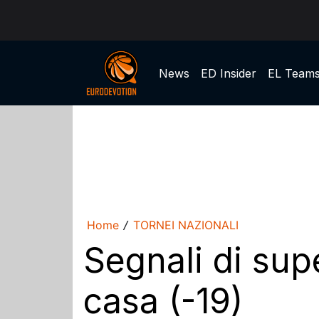
News
ED Insider
EL Team
Home
TORNEI NAZIONALI
/
Segnali di sup
casa (-19)