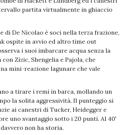
 bombe di Hackett e Lundberg ed i canestri
ntervallo partita virtualmente in ghiaccio
e di De Nicolao è soci nella terza frazione,
 ospite in avvio ed altro time out
sserva i suoi imbarcare acqua senza la
con Zizic, Shengelia e Pajola, che
i una mini-reazione lagunare che vale
ano a tirare i remi in barca, mollando un
po la solita aggressività. Il punteggio si
azie ai canestri di Tucker, Heidegger e
 uno svantaggio sotto i 20 punti. Al 40'
e davvero non ha storia.