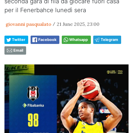
seconda gara di fila da giocare fuori casa
per il Fenerbahce lunedì sera
giovanni pasqualato
21 June 2025, 23:00
/
Twitter
Facebook
Whatsapp
Telegram
Email