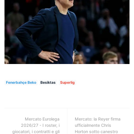
Fenerbahçe Beko
Besiktas
Superlig
Mercato Eurolega
Mercato: la Reyer firma
2026/27 - I roster, i
ufficialmente Chris
giocatori, i contratti e gli
Horton sotto canestro