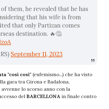
 of them, he revealed that he has
onsidering that his wife is from
ited that only Partizan comes
rseas destination. 🔥🤔
1zoA
tRS)
September 11, 2023
a "così così"
(eufemismo...) che ha visto
della gara tra Girona e Badalona,
 avvenne lo scorso anno con la
successo del
BARCELLONA
in finale contro