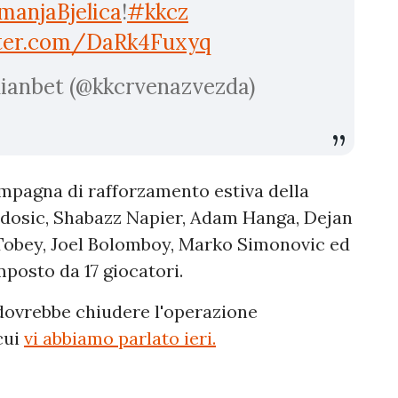
anjaBjelica
!
#kkcz
tter.com/DaRk4Fuxyq
ianbet (@kkcrvenazvezda)
pagna di rafforzamento estiva della
odosic, Shabazz Napier, Adam Hanga, Dejan
 Tobey, Joel Bolomboy, Marko Simonovic ed
mposto da 17 giocatori.
dovrebbe chiudere l'operazione
 cui
vi abbiamo parlato ieri.