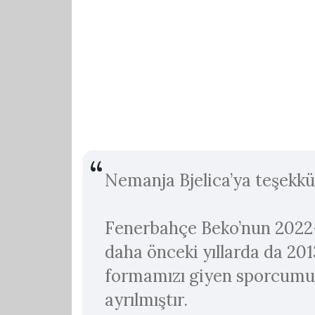
Nemanja Bjelica’ya teşekkü
Fenerbahçe Beko’nun 2022-
daha önceki yıllarda da 20
formamızı giyen sporcumuz 
ayrılmıştır.