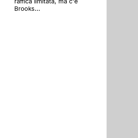
raffica limitata, ma c'è
Brooks...