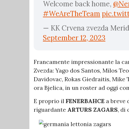
Welcome back home,
@Nem
#WeAreTheTeam
pic.twi
— KK Crvena zvezda Merid
September 12, 2023
Francamente impressionante la cam
Zvezda: Yago dos Santos, Milos Te
Davidovac, Rokas Giedraitis, Mike
ora Bjelica, in un roster ad oggi co
E proprio il
FENERBAHCE
a breve 
riguardante
ARTURS ZAGARS
, di