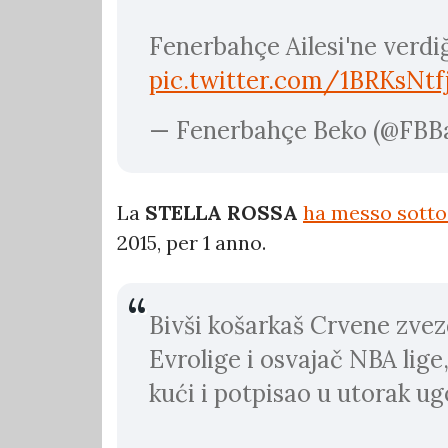
Fenerbahçe Ailesi'ne verdi
pic.twitter.com/1BRKsNtf
— Fenerbahçe Beko (@FBB
La
STELLA ROSSA
ha messo sotto 
2015, per 1 anno.
Bivši košarkaš Crvene zvez
Evrolige i osvajač NBA lige
kući i potpisao u utorak u