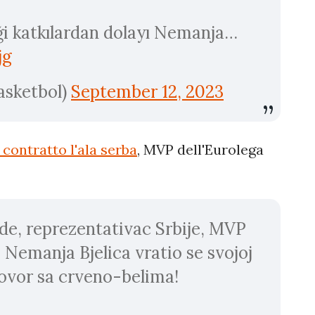
ği katkılardan dolayı Nemanja…
jg
asketbol)
September 12, 2023
contratto l'ala serba
, MVP dell'Eurolega
de, reprezentativac Srbije, MVP
, Nemanja Bjelica vratio se svojoj
govor sa crveno-belima!