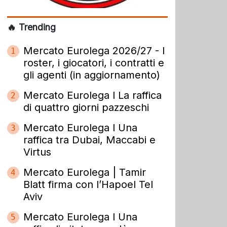
🔥 Trending
Mercato Eurolega 2026/27 - I
1
roster, i giocatori, i contratti e
gli agenti (in aggiornamento)
Mercato Eurolega l La raffica
2
di quattro giorni pazzeschi
Mercato Eurolega l Una
3
raffica tra Dubai, Maccabi e
Virtus
Mercato Eurolega | Tamir
4
Blatt firma con l’Hapoel Tel
Aviv
Mercato Eurolega l Una
5