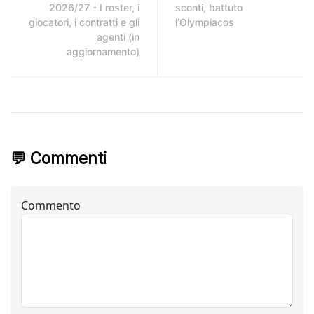
2026/27 - I roster, i
sconti, battuto
giocatori, i contratti e gli
l’Olympiacos
agenti (in
aggiornamento)
💬 Commenti