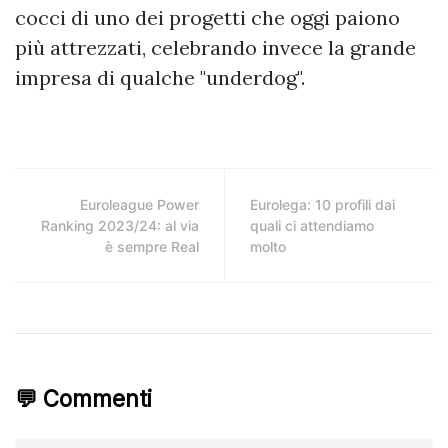
cocci di uno dei progetti che oggi paiono
più attrezzati, celebrando invece la grande
impresa di qualche "underdog".
Euroleague Power
Eurolega: 10 profili dai
Ranking 2023/24: al via
quali ci attendiamo
è sempre Real
molto
💬 Commenti