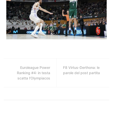
Euroleague Power
F8 Virtus-Derthona: le
Ranking #4: in testa
parole del post partita
scatta l'Olympiacos