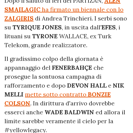
Dopo il saluto di ieri del PARTIZAN,
ALEN
SMAILAGIC
ha firmato un biennale con lo
ZALGIRIS
di Andrea Trinchieri. I serbi sono
su
TYRIQUE JONES
, in uscita dall'
EFES
, i
lituani su
TYRONE
WALLACE, ex Turk
Telekom, grande realizzatore.
Il gradissimo colpo della giornata è
appannaggio del
FENERBAHÇE
che
prosegue la sontuosa campagna di
rafforzamento e dopo
DEVON HALL
e
NIK
MELLI
mette sotto contratto
BONZIE
COLSON
. In dirittura d'arrivo dovrebbe
esserci anche
WADE BALDWIN
ed allora il
limite sarebbe veramente il cielo per la
#yellowlegacy.