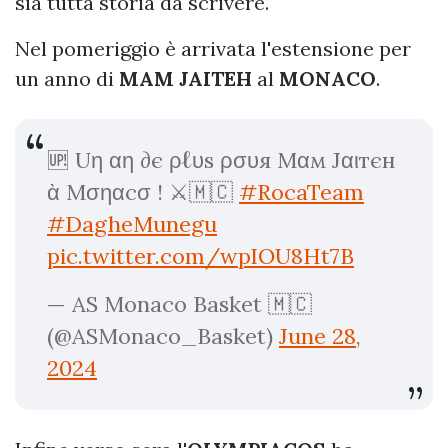
sia tutta storia da scrivere.
Nel pomeriggio è arrivata l'estensione per
un anno di
MAM JAITEH
al
MONACO
.
🆙️ Uη αη ∂є ρℓυѕ ρσυя Mαм Jαιтєн
ὰ Mσηαcσ ! ⚔️🇲🇨
#RocaTeam
#DagheMunegu
pic.twitter.com/wpIOU8Ht7B
— AS Monaco Basket 🇲🇨
(@ASMonaco_Basket)
June 28,
2024