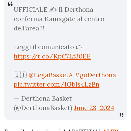
UFFICIALE ✍️ Il Derthona
conferma Kamagate al centro
dell’area!!!
Leggi il comunicato 👉
https://t.co/KpC7Lf30EE
🇮🇹
@LegaBasketA
#goDerthona
pic.twitter.com/IGbIs4LzBn
— Derthona Basket
(@DerthonaBasket)
June 28, 2024