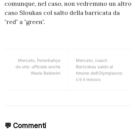
comunque, nel caso, non vedremmo un altro
caso Sloukas col salto della barricata da
"red" a "green".
Mercato, Fenerbahçe
Mercato, coach
da urlo: ufficiale anche
Bartzokas saldo al
Wade Baldwin!
timone dell'Olympiacos:
c'è il rinnovo
💬 Commenti