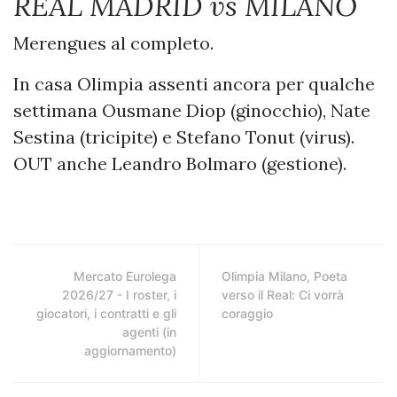
REAL MADRID vs MILANO
Merengues al completo.
In casa Olimpia assenti ancora per qualche
settimana
Ousmane Diop (ginocchio), Nate
Sestina (tricipite) e Stefano Tonut (virus).
OUT anche Leandro Bolmaro (gestione).
Mercato Eurolega
Olimpia Milano, Poeta
2026/27 - I roster, i
verso il Real: Ci vorrà
giocatori, i contratti e gli
coraggio
agenti (in
aggiornamento)