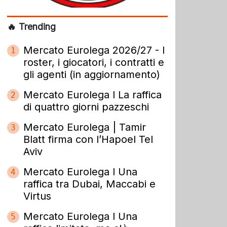
🔥 Trending
Mercato Eurolega 2026/27 - I
1
roster, i giocatori, i contratti e
gli agenti (in aggiornamento)
Mercato Eurolega l La raffica
2
di quattro giorni pazzeschi
Mercato Eurolega | Tamir
3
Blatt firma con l’Hapoel Tel
Aviv
Mercato Eurolega l Una
4
raffica tra Dubai, Maccabi e
Virtus
Mercato Eurolega l Una
5