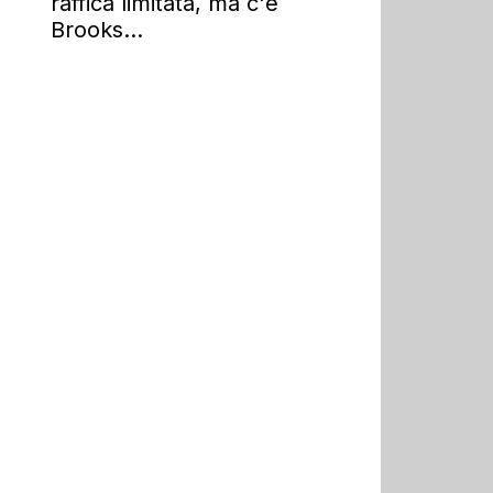
raffica limitata, ma c'è
Brooks...