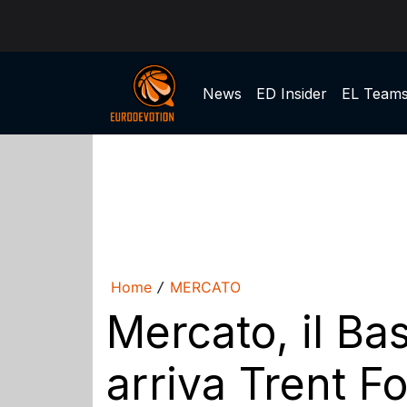
News
ED Insider
EL Team
Home
MERCATO
/
Mercato, il Ba
arriva Trent Fo