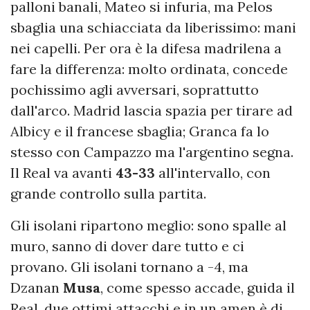
palloni banali, Mateo si infuria, ma Pelos
sbaglia una schiacciata da liberissimo: mani
nei capelli. Per ora è la difesa madrilena a
fare la differenza: molto ordinata, concede
pochissimo agli avversari, soprattutto
dall'arco. Madrid lascia spazia per tirare ad
Albicy e il francese sbaglia; Granca fa lo
stesso con Campazzo ma l'argentino segna.
Il Real va avanti
43-33
all'intervallo, con
grande controllo sulla partita.
Gli isolani ripartono meglio: sono spalle al
muro, sanno di dover dare tutto e ci
provano. Gli isolani tornano a -4, ma
Dzanan
Musa
, come spesso accade, guida il
Real, due ottimi attacchi e in un amen è di