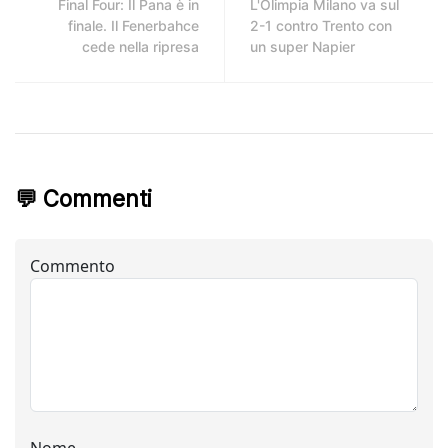
Final Four: Il Pana è in
L'Olimpia Milano va sul
finale. Il Fenerbahce
2-1 contro Trento con
cede nella ripresa
un super Napier
💬 Commenti