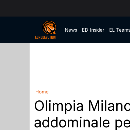
News
ED Insider
EL Team
Home
Olimpia Milano
addominale p