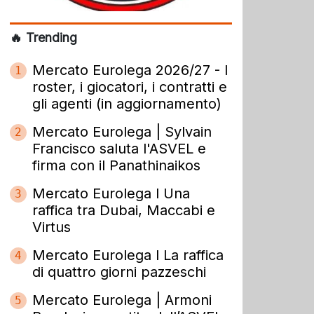
🔥 Trending
Mercato Eurolega 2026/27 - I
1
roster, i giocatori, i contratti e
gli agenti (in aggiornamento)
Mercato Eurolega | Sylvain
2
Francisco saluta l'ASVEL e
firma con il Panathinaikos
Mercato Eurolega l Una
3
raffica tra Dubai, Maccabi e
Virtus
Mercato Eurolega l La raffica
4
di quattro giorni pazzeschi
Mercato Eurolega | Armoni
5