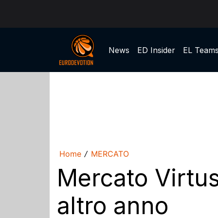
News
ED Insider
EL Team
Home
MERCATO
/
Mercato Virtus
altro anno