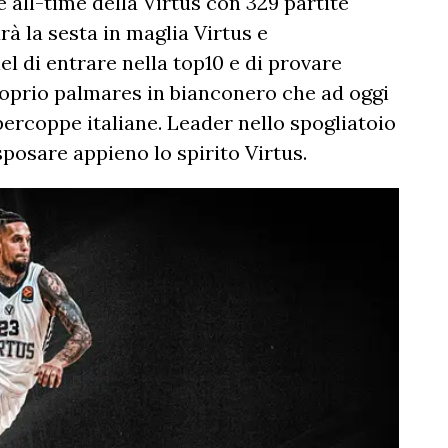
all-time della Virtus con 329 partite
rà la sesta in maglia Virtus e
l di entrare nella top10 e di provare
proprio palmares in bianconero che ad oggi
percoppe italiane. Leader nello spogliatoio
sposare appieno lo spirito Virtus.