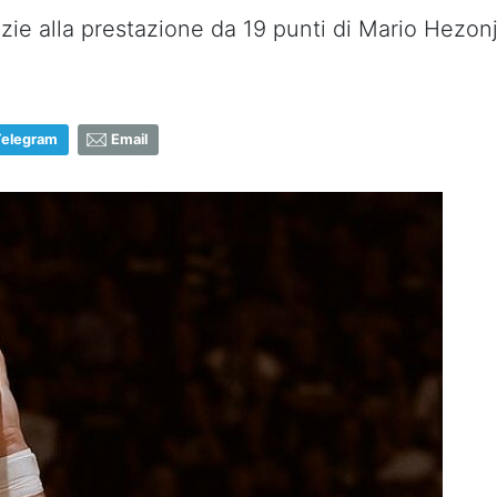
razie alla prestazione da 19 punti di Mario Hezon
Telegram
Email