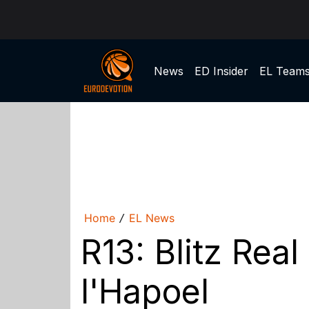
News
ED Insider
EL Team
Home
EL News
/
R13: Blitz Rea
l'Hapoel