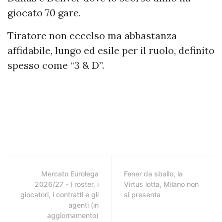
giocato 70 gare.
Tiratore non eccelso ma abbastanza
affidabile, lungo ed esile per il ruolo, definito
spesso come “3 & D”.
Mercato Eurolega
Fener da sballo, la
2026/27 - I roster, i
Virtus lotta, Milano non
giocatori, i contratti e gli
si presenta
agenti (in
aggiornamento)