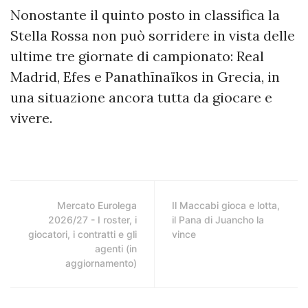
Nonostante il quinto posto in classifica la
Stella Rossa non può sorridere in vista delle
ultime tre giornate di campionato: Real
Madrid, Efes e Panathīnaïkos in Grecia, in
una situazione ancora tutta da giocare e
vivere.
Mercato Eurolega
Il Maccabi gioca e lotta,
2026/27 - I roster, i
il Pana di Juancho la
giocatori, i contratti e gli
vince
agenti (in
aggiornamento)