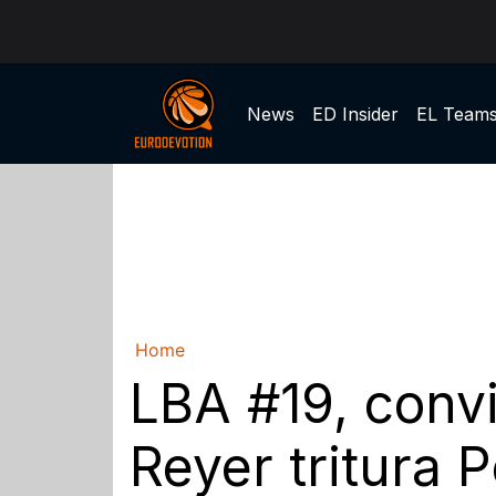
News
ED Insider
EL Team
Home
LBA #19, convi
Reyer tritura 