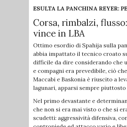
ESULTA LA PANCHINA REYER: P
Corsa, rimbalzi, flusso
vince in LBA
Ottimo esordio di Spahija sulla p
abbia impattato il tecnico croato s
difficile da dire considerando che 
e compagni era prevedibile, ciò che 
Maccabi e Baskonia è riuscito a leva
lagunari, apparsi sempre piuttosto 
Nel primo devastante e determinant
che non si era mai visto o che si er
scudetti: aggressività difensiva, co
contropiede ed attacco vario e libe