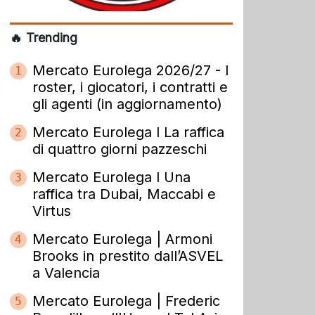
🔥 Trending
Mercato Eurolega 2026/27 - I
1
roster, i giocatori, i contratti e
gli agenti (in aggiornamento)
Mercato Eurolega l La raffica
2
di quattro giorni pazzeschi
Mercato Eurolega l Una
3
raffica tra Dubai, Maccabi e
Virtus
Mercato Eurolega | Armoni
4
Brooks in prestito dall’ASVEL
a Valencia
Mercato Eurolega | Frederic
5