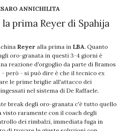
ESARO ANNICHILITA
: la prima Reyer di Spahija
anchina
Reyer
alla prima in
LBA
. Quanto
ugli oro-granata in questi 3-4 giorni è
una reazione d'orgoglio da parte di Bramos
- però - si può dire è che il tecnico ex
re le prime briglie all'attacco dei
ingessati nel sistema di De Raffaele.
e break degli oro-granata c'è tutto quello
a visto raramente con il coach degli
ntrollo dei rimbalzi, immediata fuga in
ro di trovare le giuste soluzioni con