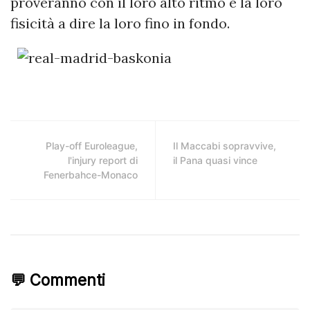
proveranno con il loro alto ritmo e la loro
fisicità a dire la loro fino in fondo.
Play-off Euroleague,
Il Maccabi sopravvive,
l'injury report di
il Pana quasi vince
Fenerbahce-Monaco
💬 Commenti