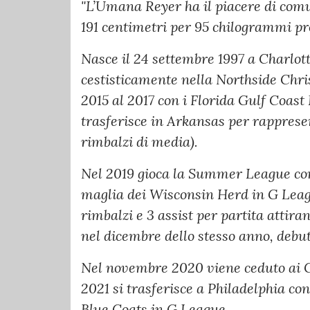
"L’Umana Reyer ha il piacere di comu
191 centimetri per 95 chilogrammi p
Nasce il 24 settembre 1997 a Charlot
cestisticamente nella Northside Chris
2015 al 2017 con i Florida Gulf Coast
trasferisce in Arkansas per rappresen
rimbalzi di media).
Nel 2019 gioca la Summer League con
maglia dei Wisconsin Herd in G Leagu
rimbalzi e 3 assist per partita attira
nel dicembre dello stesso anno, debu
Nel novembre 2020 viene ceduto ai 
2021 si trasferisce a Philadelphia co
Blue Coats in G League.