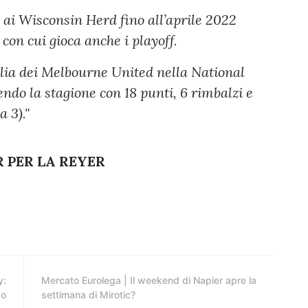
ai Wisconsin Herd fino all’aprile 2022
on cui gioca anche i playoff.
lia dei Melbourne United nella National
ndo la stagione con 18 punti, 6 rimbalzi e
a 3)."
 PER LA REYER
y:
Mercato Eurolega | Il weekend di Napier apre la
so
settimana di Mirotic?